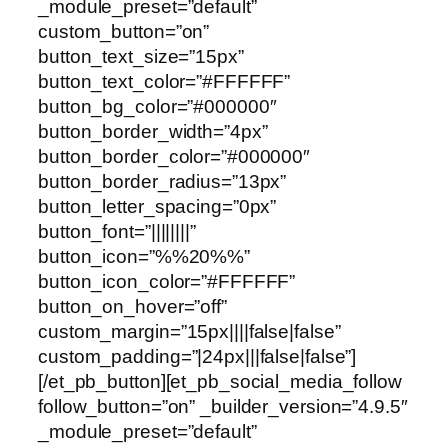
_module_preset=”default”
custom_button=”on”
button_text_size=”15px”
button_text_color=”#FFFFFF”
button_bg_color=”#000000″
button_border_width=”4px”
button_border_color=”#000000″
button_border_radius=”13px”
button_letter_spacing=”0px”
button_font=”||||||||”
button_icon=”%%20%%”
button_icon_color=”#FFFFFF”
button_on_hover=”off”
custom_margin=”15px||||false|false”
custom_padding=”|24px|||false|false”]
[/et_pb_button][et_pb_social_media_follow
follow_button=”on” _builder_version=”4.9.5″
_module_preset=”default”