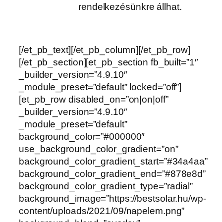
rendelkezésünkre állhat.
[/et_pb_text][/et_pb_column][/et_pb_row]
[/et_pb_section][et_pb_section fb_built=”1″
_builder_version=”4.9.10″
_module_preset=”default” locked=”off”]
[et_pb_row disabled_on=”on|on|off”
_builder_version=”4.9.10″
_module_preset=”default”
background_color=”#000000″
use_background_color_gradient=”on”
background_color_gradient_start=”#34a4aa”
background_color_gradient_end=”#878e8d”
background_color_gradient_type=”radial”
background_image=”https://bestsolar.hu/wp-
content/uploads/2021/09/napelem.png”