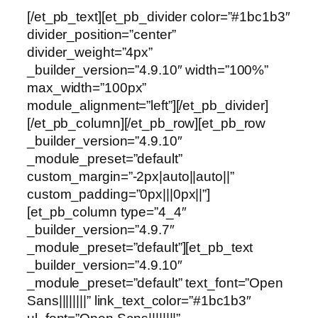
[/et_pb_text][et_pb_divider color=”#1bc1b3″
divider_position=”center”
divider_weight=”4px”
_builder_version=”4.9.10″ width=”100%”
max_width=”100px”
module_alignment=”left”][/et_pb_divider]
[/et_pb_column][/et_pb_row][et_pb_row
_builder_version=”4.9.10″
_module_preset=”default”
custom_margin=”-2px|auto||auto||”
custom_padding=”0px|||0px||”]
[et_pb_column type=”4_4″
_builder_version=”4.9.7″
_module_preset=”default”][et_pb_text
_builder_version=”4.9.10″
_module_preset=”default” text_font=”Open
Sans||||||||” link_text_color=”#1bc1b3″