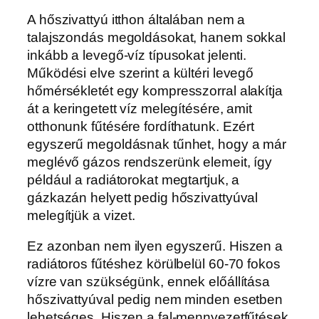
A hőszivattyú itthon általában nem a
talajszondás megoldásokat, hanem sokkal
inkább a levegő-víz típusokat jelenti.
Működési elve szerint a kültéri levegő
hőmérsékletét egy kompresszorral alakítja
át a keringetett víz melegítésére, amit
otthonunk fűtésére fordíthatunk. Ezért
egyszerű megoldásnak tűnhet, hogy a már
meglévő gázos rendszerünk elemeit, így
például a radiátorokat megtartjuk, a
gázkazán helyett pedig hőszivattyúval
melegítjük a vizet.
Ez azonban nem ilyen egyszerű. Hiszen a
radiátoros fűtéshez körülbelül 60-70 fokos
vízre van szükségünk, ennek előállítása
hőszivattyúval pedig nem minden esetben
lehetséges. Hiszen a fal-mennyezetfűtések,