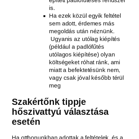
épített padlófűtéses rendszer
is.
Ha ezek közül egyik feltétel
sem adott, érdemes más
megoldás után néznünk.
Ugyanis az utólag kiépítés
(például a padlófűtés
utólagos kiépítése) olyan
költségeket róhat ránk, ami
miatt a befektetésünk nem,
vagy csak jóval később térül
meg
Szakértőnk tippje
hőszivattyú választása
esetén
Ha otthonunkban adottak a feltételek, és a