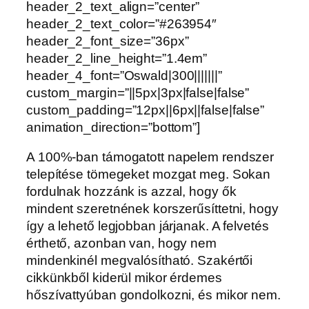
header_2_text_align=”center”
header_2_text_color=”#263954″
header_2_font_size=”36px”
header_2_line_height=”1.4em”
header_4_font=”Oswald|300|||||||”
custom_margin=”||5px|3px|false|false”
custom_padding=”12px||6px||false|false”
animation_direction=”bottom”]
A 100%-ban támogatott napelem rendszer
telepítése tömegeket mozgat meg. Sokan
fordulnak hozzánk is azzal, hogy ők
mindent szeretnének korszerűsíttetni, hogy
így a lehető legjobban járjanak. A felvetés
érthető, azonban van, hogy nem
mindenkinél megvalósítható. Szakértői
cikkünkből kiderül mikor érdemes
hőszívattyúban gondolkozni, és mikor nem.