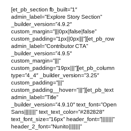
[et_pb_section fb_built=”1″
admin_label=”Explore Story Section”
_builder_version=”4.9.2″
custom_margin=”|||0px|false|false”
custom_padding=”1px||0px|||”][et_pb_row
admin_label=”Contributor CTA”
_builder_version=”4.9.5″
custom_margin=”|||”
custom_padding=”19px|||”][et_pb_column
type=”4_4″ _builder_version=”3.25″
custom_padding=”|||”
custom_padding__hover=”|||”][et_pb_text
admin_label=”Title”
_builder_version=”4.9.10″ text_font=”Open
Sans||||||||” text_text_color=”#282828″
text_font_size=”16px” header_font=”||||||||”
header_2_font=”Nunito||||||||”