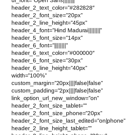
ul_font=”Open Sans||||||||”
header_2_text_color=”#282828″
header_2_font_size=”20px”
header_2_line_height=”45px”
header_4_font=”Hind Madurai||||||||”
header_5_font_size=”14px”
header_6_font=”||||||||”
header_6_text_color=”#000000″
header_6_font_size=”30px”
header_6_line_height=”40px”
width=”100%”
custom_margin=”20px||||false|false”
custom_padding=”2px||||false|false”
link_option_url_new_window=”on”
header_2_font_size_tablet=””
header_2_font_size_phone=”20px”
header_2_font_size_last_edited=”on|phone”
header_2_line_height_tablet=””