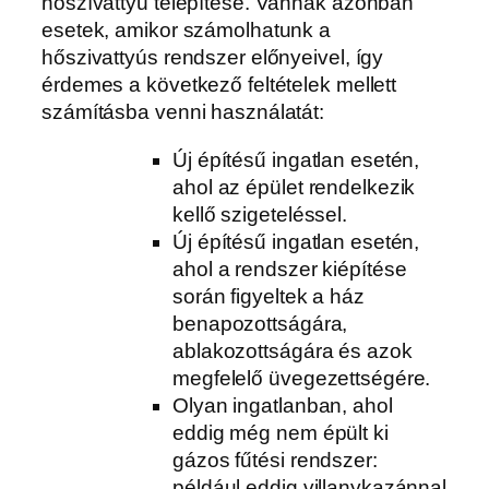
hőszívattyú telepítése. Vannak azonban
esetek, amikor számolhatunk a
hőszivattyús rendszer előnyeivel, így
érdemes a következő feltételek mellett
számításba venni használatát:
Új építésű ingatlan esetén,
ahol az épület rendelkezik
kellő szigeteléssel.
Új építésű ingatlan esetén,
ahol a rendszer kiépítése
során figyeltek a ház
benapozottságára,
ablakozottságára és azok
megfelelő üvegezettségére.
Olyan ingatlanban, ahol
eddig még nem épült ki
gázos fűtési rendszer:
például eddig villanykazánnal