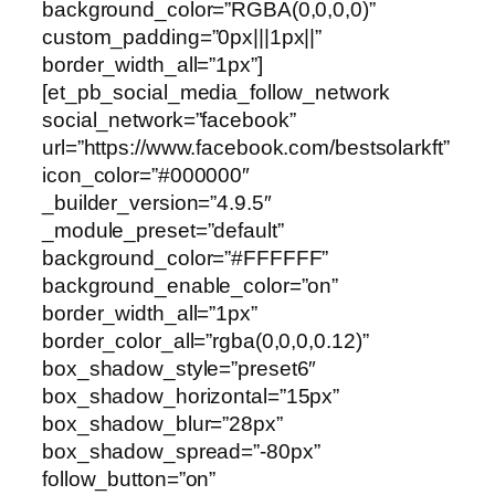
background_color=”RGBA(0,0,0,0)”
custom_padding=”0px|||1px||”
border_width_all=”1px”]
[et_pb_social_media_follow_network
social_network=”facebook”
url=”https://www.facebook.com/bestsolarkft”
icon_color=”#000000″
_builder_version=”4.9.5″
_module_preset=”default”
background_color=”#FFFFFF”
background_enable_color=”on”
border_width_all=”1px”
border_color_all=”rgba(0,0,0,0.12)”
box_shadow_style=”preset6″
box_shadow_horizontal=”15px”
box_shadow_blur=”28px”
box_shadow_spread=”-80px”
follow_button=”on”