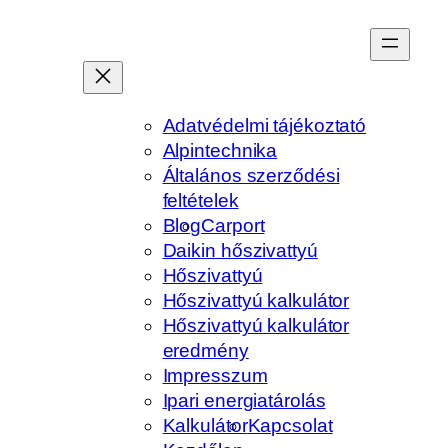
Ugrás
a
tartalomhoz
Adatvédelmi tájékoztató
Alpintechnika
Általános szerződési
feltételek
Blog
Carport
Daikin hőszivattyú
Hőszivattyú
Hőszivattyú kalkulátor
Hőszivattyú kalkulátor
eredmény
Impresszum
Ipari energiatárolás
Kalkulátor
Kapcsolat