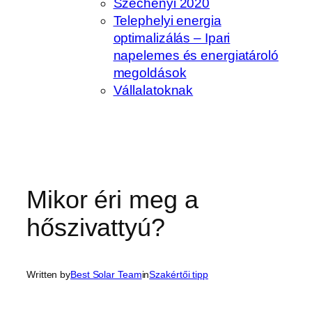
Széchenyi 2020
Telephelyi energia
optimalizálás – Ipari
napelemes és energiatároló
megoldások
Vállalatoknak
Mikor éri meg a
hőszivattyú?
Written by
Best Solar Team
in
Szakértői tipp