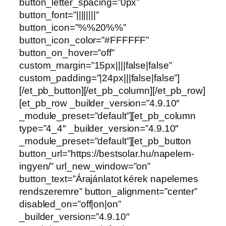
button_letter_spacing=”0px”
button_font=”||||||||”
button_icon=”%%20%%”
button_icon_color=”#FFFFFF”
button_on_hover=”off”
custom_margin=”15px||||false|false”
custom_padding=”|24px|||false|false”]
[/et_pb_button][/et_pb_column][/et_pb_row]
[et_pb_row _builder_version=”4.9.10″
_module_preset=”default”][et_pb_column
type=”4_4″ _builder_version=”4.9.10″
_module_preset=”default”][et_pb_button
button_url=”https://bestsolar.hu/napelem-
ingyen/” url_new_window=”on”
button_text=”Árajánlatot kérek napelemes
rendszeremre” button_alignment=”center”
disabled_on=”off|on|on”
_builder_version=”4.9.10″