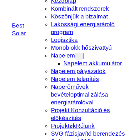
Kezdőlap
Kombinált rendszerek
Köszönjük a bizalmat
Lakossági energiatároló
Best
program
Solar
Logisztika
Monoblokk hőszivattyú
Napelem
Napelem akkumulátor
Napelem pályázatok
Napelem telepítés
Naperőművek
bevételoptimalizálása
energiatárolóval
Projekt Konzultáció és
előkészítés
Projektek
Rólunk
SVG fázisjavító berendezés