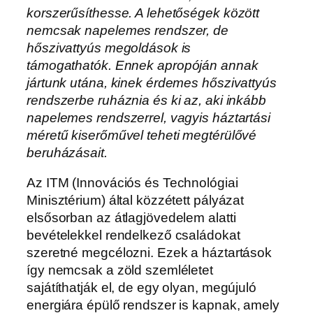
korszerűsíthesse. A lehetőségek között
nemcsak napelemes rendszer, de
hőszivattyús megoldások is
támogathatók.
Ennek apropóján annak
jártunk utána, kinek érdemes hőszivattyús
rendszerbe ruháznia és ki az, aki inkább
napelemes rendszerrel, vagyis háztartási
méretű kiserőművel teheti megtérülővé
beruházásait.
Az ITM (Innovációs és Technológiai
Minisztérium) által közzétett pályázat
elsősorban az átlagjövedelem alatti
bevételekkel rendelkező családokat
szeretné megcélozni. Ezek a háztartások
így nemcsak a zöld szemléletet
sajátíthatják el, de egy olyan, megújuló
energiára épülő rendszer is kapnak, amely