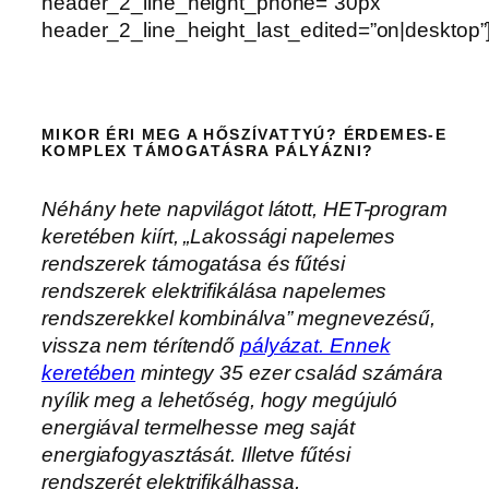
header_2_line_height_phone=”30px”
header_2_line_height_last_edited=”on|desktop”
MIKOR ÉRI MEG A HŐSZÍVATTYÚ? ÉRDEMES-E
KOMPLEX TÁMOGATÁSRA PÁLYÁZNI?
Néhány hete napvilágot látott, HET-program
keretében kiírt, „Lakossági napelemes
rendszerek támogatása és fűtési
rendszerek elektrifikálása napelemes
rendszerekkel kombinálva” megnevezésű,
vissza nem térítendő
pályázat. Ennek
keretében
mintegy 35 ezer család számára
nyílik meg a lehetőség, hogy megújuló
energiával termelhesse meg saját
energiafogyasztását. Illetve fűtési
rendszerét elektrifikálhassa,