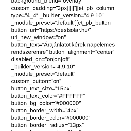
background_blend=”overlay”
custom_padding=”3px|||||”][et_pb_column
type=”4_4″ _builder_version=”4.9.10″
_module_preset=”default”][et_pb_button
button_url=”https://bestsolar.hu/”
url_new_window=”on”
button_text=”Árajánlatot kérek napelemes
rendszeremre” button_alignment=”center”
disabled_on=”on|on|off”
_builder_version=”4.9.10″
_module_preset=”default”
custom_button=”on”
button_text_size=”15px”
button_text_color=”#FFFFFF”
button_bg_color=”#000000″
button_border_width=”4px”
button_border_color=”#000000″
button_border_radius=”13px”