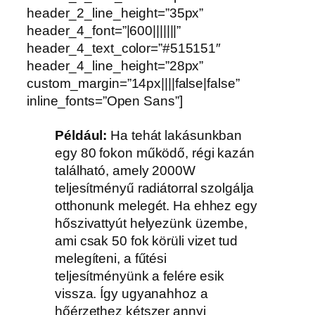
header_2_line_height=”35px”
header_4_font=”|600|||||||”
header_4_text_color=”#515151″
header_4_line_height=”28px”
custom_margin=”14px||||false|false”
inline_fonts=”Open Sans”]
Például:
Ha tehát lakásunkban
egy 80 fokon működő, régi kazán
található, amely 2000W
teljesítményű radiátorral szolgálja
otthonunk melegét. Ha ehhez egy
hőszivattyút helyezünk üzembe,
ami csak 50 fok körüli vizet tud
melegíteni, a fűtési
teljesítményünk a felére esik
vissza. Így ugyanahhoz a
hőérzethez kétszer annyi