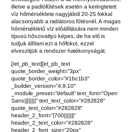
illetve a padlófűtések esetén a keringtetett
víz hőmérséklete nagyjából 20-25 fokkal
alacsonyabb a radiátoros fűtésnél. A magas
hőmérsékletű víz előállítására nem minden
típusú hőszivattyú képes, de ha elő is
tudjuk állítani ezt a hőfokot, ezzel
elveszítjük a rendszer hatékonyságát.
[/et_pb_text][et_pb_text
quote_border_weight=”3px”
quote_border_color=”#1bc1b3″
_builder_version=”4.9.10″
_module_preset=”default” text_font=”Open
Sans||||||||” text_text_color=”#282828″
quote_text_color=”#282828″
header_2_font=”|700|||||||”
header_2_text_color=”#282828″
header_2_font_size=”20px”