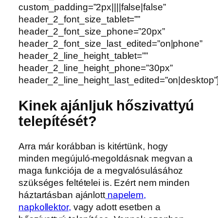
custom_padding=”2px||||false|false”
header_2_font_size_tablet=””
header_2_font_size_phone=”20px”
header_2_font_size_last_edited=”on|phone”
header_2_line_height_tablet=””
header_2_line_height_phone=”30px”
header_2_line_height_last_edited=”on|desktop”
Kinek ajánljuk hőszivattyú
telepítését?
Arra már korábban is kitértünk, hogy
minden megújuló-megoldásnak megvan a
maga funkciója de a megvalósulásához
szükséges feltételei is. Ezért nem minden
háztartásban ajánlott
napelem,
napkollektor,
vagy adott esetben a