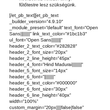
fűtőtestre lesz szükségünk.
[/et_pb_text][et_pb_text
_builder_version=”4.9.10″
_module_preset=”default” text_font=”Open
Sans||||||||” link_text_color=”#1bc1b3″
ul_font=”Open Sans||||||||”
header_2_text_color=”#282828″
header_2_font_size=”20px”
header_2_line_height=”45px”
header_4_font=”Hind Madurai||||||||”
header_5_font_size=”14px”
header_6_font=”||||||||”
header_6_text_color=”#000000″
header_6_font_size=”30px”
header_6_line_height=”40px”
width=”100%”
custom_margin=”20px||||false|false”