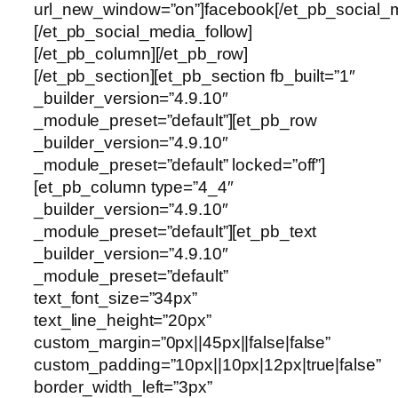
url_new_window=”on”]facebook[/et_pb_social_m
[/et_pb_social_media_follow]
[/et_pb_column][/et_pb_row]
[/et_pb_section][et_pb_section fb_built=”1″
_builder_version=”4.9.10″
_module_preset=”default”][et_pb_row
_builder_version=”4.9.10″
_module_preset=”default” locked=”off”]
[et_pb_column type=”4_4″
_builder_version=”4.9.10″
_module_preset=”default”][et_pb_text
_builder_version=”4.9.10″
_module_preset=”default”
text_font_size=”34px”
text_line_height=”20px”
custom_margin=”0px||45px||false|false”
custom_padding=”10px||10px|12px|true|false”
border_width_left=”3px”