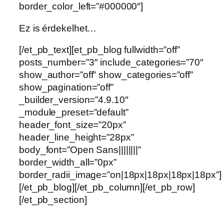
border_color_left=”#000000″]
Ez is érdekelhet…
[/et_pb_text][et_pb_blog fullwidth=”off”
posts_number=”3″ include_categories=”70″
show_author=”off” show_categories=”off”
show_pagination=”off”
_builder_version=”4.9.10″
_module_preset=”default”
header_font_size=”20px”
header_line_height=”28px”
body_font=”Open Sans||||||||”
border_width_all=”0px”
border_radii_image=”on|18px|18px|18px|18px”]
[/et_pb_blog][/et_pb_column][/et_pb_row]
[/et_pb_section]