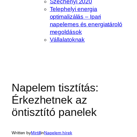
Széchenyi 2020
Telephelyi energia
optimalizálás – Ipari
napelemes és energiatároló
megoldások
Vállalatoknak
Napelem tisztítás:
Érkezhetnek az
öntisztító panelek
Written by
Mirtill
in
Napelem hírek