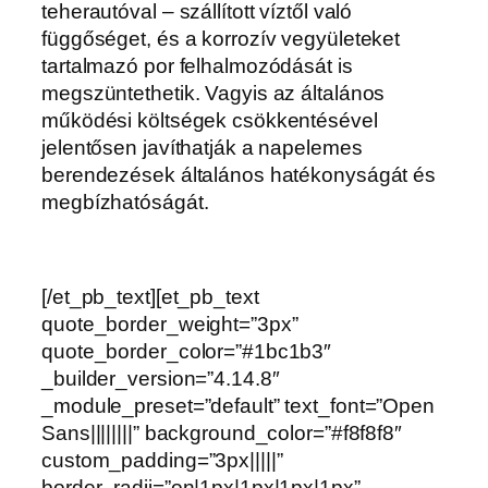
teherautóval – szállított víztől való
függőséget, és a korrozív vegyületeket
tartalmazó por felhalmozódását is
megszüntethetik. Vagyis az általános
működési költségek csökkentésével
jelentősen javíthatják a napelemes
berendezések általános hatékonyságát és
megbízhatóságát.
[/et_pb_text][et_pb_text
quote_border_weight=”3px”
quote_border_color=”#1bc1b3″
_builder_version=”4.14.8″
_module_preset=”default” text_font=”Open
Sans||||||||” background_color=”#f8f8f8″
custom_padding=”3px|||||”
border_radii=”on|1px|1px|1px|1px”