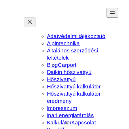
Ugrás
a
tartalomhoz
Adatvédelmi tájékoztató
Alpintechnika
Általános szerződési
feltételek
Blog
Carport
Daikin hőszivattyú
Hőszivattyú
Hőszivattyú kalkulátor
Hőszivattyú kalkulátor
eredmény
Impresszum
Ipari energiatárolás
Kalkulátor
Kapcsolat