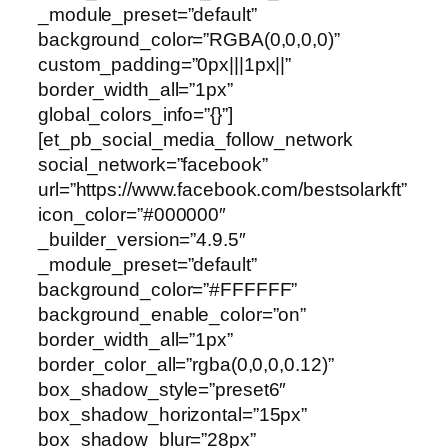
_module_preset=”default”
background_color=”RGBA(0,0,0,0)”
custom_padding=”0px|||1px||”
border_width_all=”1px”
global_colors_info=”{}”]
[et_pb_social_media_follow_network
social_network=”facebook”
url=”https://www.facebook.com/bestsolarkft”
icon_color=”#000000″
_builder_version=”4.9.5″
_module_preset=”default”
background_color=”#FFFFFF”
background_enable_color=”on”
border_width_all=”1px”
border_color_all=”rgba(0,0,0,0.12)”
box_shadow_style=”preset6″
box_shadow_horizontal=”15px”
box_shadow_blur=”28px”