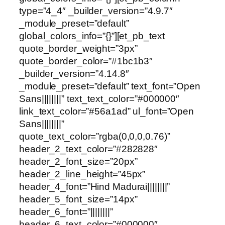
type=”4_4″ _builder_version=”4.9.7″
_module_preset=”default”
global_colors_info=”{}”][et_pb_text
quote_border_weight=”3px”
quote_border_color=”#1bc1b3″
_builder_version=”4.14.8″
_module_preset=”default” text_font=”Open
Sans||||||||” text_text_color=”#000000″
link_text_color=”#56a1ad” ul_font=”Open
Sans||||||||”
quote_text_color=”rgba(0,0,0,0.76)”
header_2_text_color=”#282828″
header_2_font_size=”20px”
header_2_line_height=”45px”
header_4_font=”Hind Madurai||||||||”
header_5_font_size=”14px”
header_6_font=”||||||||”
header_6_text_color=”#000000″