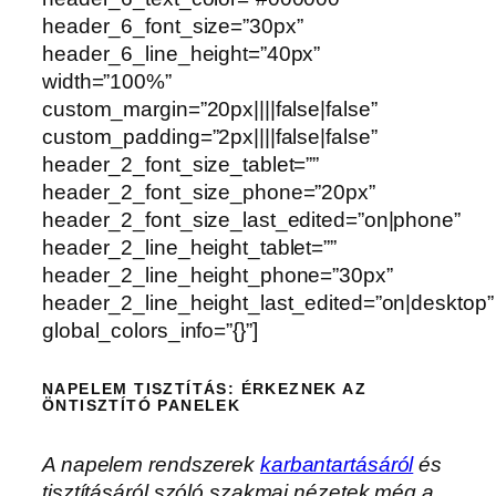
header_6_font_size=”30px”
header_6_line_height=”40px”
width=”100%”
custom_margin=”20px||||false|false”
custom_padding=”2px||||false|false”
header_2_font_size_tablet=””
header_2_font_size_phone=”20px”
header_2_font_size_last_edited=”on|phone”
header_2_line_height_tablet=””
header_2_line_height_phone=”30px”
header_2_line_height_last_edited=”on|desktop”
global_colors_info=”{}”]
NAPELEM TISZTÍTÁS: ÉRKEZNEK AZ
ÖNTISZTÍTÓ PANELEK
A napelem rendszerek
karbantartásáról
és
tisztításáról szóló szakmai nézetek még a