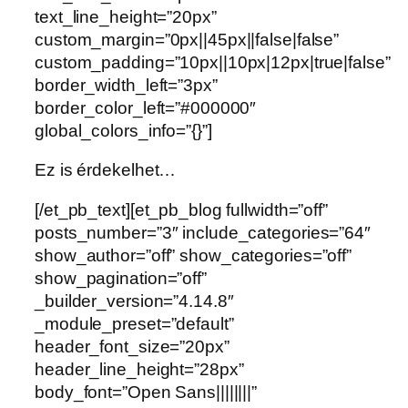
text_line_height=”20px”
custom_margin=”0px||45px||false|false”
custom_padding=”10px||10px|12px|true|false”
border_width_left=”3px”
border_color_left=”#000000″
global_colors_info=”{}”]
Ez is érdekelhet…
[/et_pb_text][et_pb_blog fullwidth=”off”
posts_number=”3″ include_categories=”64″
show_author=”off” show_categories=”off”
show_pagination=”off”
_builder_version=”4.14.8″
_module_preset=”default”
header_font_size=”20px”
header_line_height=”28px”
body_font=”Open Sans||||||||”