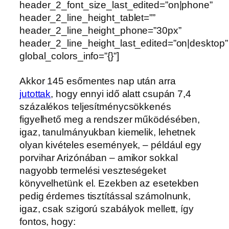
header_2_font_size_last_edited=”on|phone”
header_2_line_height_tablet=””
header_2_line_height_phone=”30px”
header_2_line_height_last_edited=”on|desktop”
global_colors_info=”{}”]
Akkor 145 esőmentes nap után arra
jutottak
, hogy ennyi idő alatt csupán 7,4
százalékos teljesítménycsökkenés
figyelhető meg a rendszer működésében,
igaz, tanulmányukban kiemelik, lehetnek
olyan kivételes események, – például egy
porvihar Arizónában – amikor sokkal
nagyobb termelési veszteségeket
könyvelhetünk el. Ezekben az esetekben
pedig érdemes tisztítással számolnunk,
igaz, csak szigorú szabályok mellett, így
fontos, hogy: