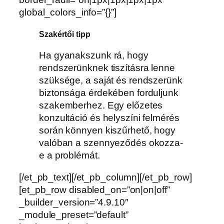
global_colors_info=”{}”]
Szakértői tipp
Ha gyanakszunk rá, hogy
rendszerünknek tiszításra lenne
szüksége, a saját és rendszerünk
biztonsága érdekében forduljunk
szakemberhez. Egy előzetes
konzultáció és helyszíni felmérés
során könnyen kiszűrhető, hogy
valóban a szennyeződés okozza-
e a problémát.
[/et_pb_text][/et_pb_column][/et_pb_row]
[et_pb_row disabled_on=”on|on|off”
_builder_version=”4.9.10″
_module_preset=”default”