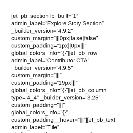
[et_pb_section fb_built=”1″
admin_label=”Explore Story Section”
_builder_version=”4.9.2″
custom_margin=”|||0px|false|false”
custom_padding=”1px||0px|||”
global_colors_info=”{}”][et_pb_row
admin_label=”Contributor CTA”
_builder_version=”4.9.5″
custom_margin=”|||”
custom_padding=”19px|||”
global_colors_info=”{}”][et_pb_column
type=”4_4″ _builder_version=”3.25″
custom_padding=”|||”
global_colors_info=”{}”
custom_padding__hover=”|||”][et_pb_text
admin_label=”Title”