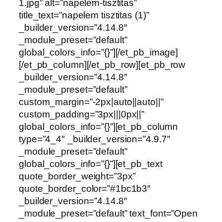
1.jpg” alt=”napelem-tisztitas”
title_text=”napelem tisztitas (1)”
_builder_version=”4.14.8″
_module_preset=”default”
global_colors_info=”{}”][/et_pb_image]
[/et_pb_column][/et_pb_row][et_pb_row
_builder_version=”4.14.8″
_module_preset=”default”
custom_margin=”-2px|auto||auto||”
custom_padding=”3px|||0px||”
global_colors_info=”{}”][et_pb_column
type=”4_4″ _builder_version=”4.9.7″
_module_preset=”default”
global_colors_info=”{}”][et_pb_text
quote_border_weight=”3px”
quote_border_color=”#1bc1b3″
_builder_version=”4.14.8″
_module_preset=”default” text_font=”Open