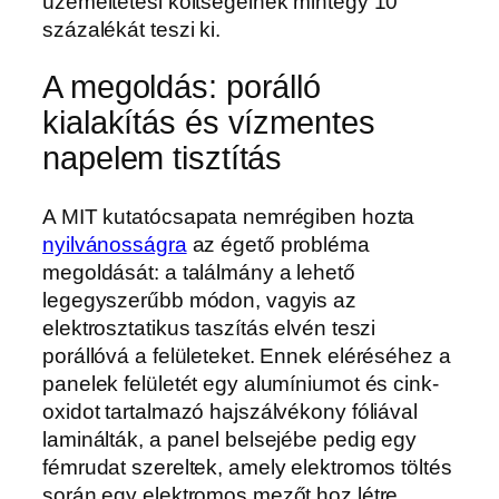
üzemeltetési költségeinek mintegy 10
százalékát teszi ki.
A megoldás: porálló
kialakítás és vízmentes
napelem tisztítás
A MIT kutatócsapata nemrégiben hozta
nyilvánosságra
az égető probléma
megoldását: a találmány a lehető
legegyszerűbb módon, vagyis az
elektrosztatikus taszítás elvén teszi
porállóvá a felületeket. Ennek eléréséhez a
panelek felületét egy alumíniumot és cink-
oxidot tartalmazó hajszálvékony fóliával
laminálták, a panel belsejébe pedig egy
fémrudat szereltek, amely elektromos töltés
során egy elektromos mezőt hoz létre