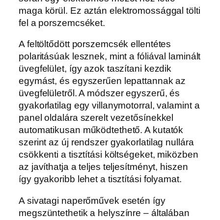
maga körül. Ez aztán elektromossággal tölti
fel a porszemcséket.
A feltöltődött porszemcsék ellentétes
polaritásúak lesznek, mint a fóliával laminált
üvegfelület, így azok taszítani kezdik
egymást, és egyszerűen lepattannak az
üvegfelületről. A módszer egyszerű, és
gyakorlatilag egy villanymotorral, valamint a
panel oldalára szerelt vezetősínekkel
automatikusan működtethető. A kutatók
szerint az új rendszer gyakorlatilag nullára
csökkenti a tisztítási költségeket, miközben
az javíthatja a teljes teljesítményt, hiszen
így gyakoribb lehet a tisztítási folyamat.
A sivatagi naperőművek esetén így
megszüntethetik a helyszínre – általában