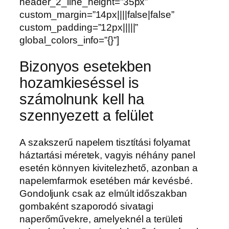
header_2_line_height=”35px”
custom_margin=”14px||||false|false”
custom_padding=”12px|||||”
global_colors_info=”{}”]
Bizonyos esetekben
hozamkieséssel is
számolnunk kell ha
szennyezett a felület
A szakszerű napelem tisztítási folyamat
háztartási méretek, vagyis néhány panel
esetén könnyen kivitelezhető, azonban a
napelemfarmok esetében már kevésbé.
Gondoljunk csak az elmúlt időszakban
gombaként szaporodó sivatagi
naperőművekre, amelyeknél a területi