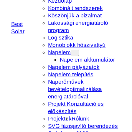
Kezdőlap
Kombinált rendszerek
Köszönjük a bizalmat
Lakossági energiatároló
Best
program
Solar
Logisztika
Monoblokk hőszivattyú
Napelem
Napelem akkumulátor
Napelem pályázatok
Napelem telepítés
Naperőművek
bevételoptimalizálása
energiatárolóval
Projekt Konzultáció és
előkészítés
Projektek
Rólunk
SVG fázisjavító berendezés