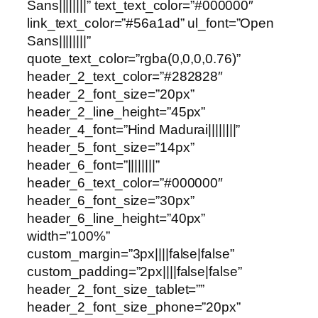
Sans||||||||” text_text_color=”#000000″
link_text_color=”#56a1ad” ul_font=”Open
Sans||||||||”
quote_text_color=”rgba(0,0,0,0.76)”
header_2_text_color=”#282828″
header_2_font_size=”20px”
header_2_line_height=”45px”
header_4_font=”Hind Madurai||||||||”
header_5_font_size=”14px”
header_6_font=”||||||||”
header_6_text_color=”#000000″
header_6_font_size=”30px”
header_6_line_height=”40px”
width=”100%”
custom_margin=”3px||||false|false”
custom_padding=”2px||||false|false”
header_2_font_size_tablet=””
header_2_font_size_phone=”20px”