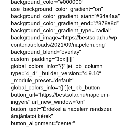
background_color=”#000000″
use_background_color_gradient=”on”
background_color_gradient_start=”#34a4aa”
background_color_gradient_end=”#878e8d”
background_color_gradient_type=”radial”
background_image=”https://bestsolar.hu/wp-
content/uploads/2021/09/napelem.png”
background_blend=”overlay”
custom_padding=”3px|||||”
global_colors_info=”{}”][et_pb_column
type=”4_4″ _builder_version=”4.9.10″
_module_preset=”default”
global_colors_info=”{}”][et_pb_button
button_url=”https://bestsolar.hu/napelem-
ingyen/” url_new_window=”on”
button_text=”Érdekel a napelem rendszer,
árajánlatot kérek”
button_alignment=”center”