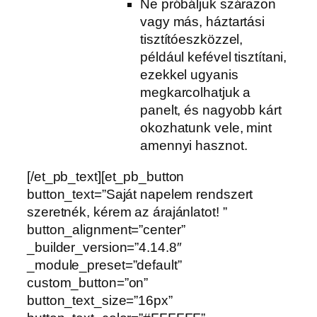
Ne próbáljuk szárazon
vagy más, háztartási
tisztítóeszközzel,
például kefével tisztítani,
ezekkel ugyanis
megkarcolhatjuk a
panelt, és nagyobb kárt
okozhatunk vele, mint
amennyi hasznot.
[/et_pb_text][et_pb_button
button_text=”Saját napelem rendszert
szeretnék, kérem az árajánlatot! ”
button_alignment=”center”
_builder_version=”4.14.8″
_module_preset=”default”
custom_button=”on”
button_text_size=”16px”