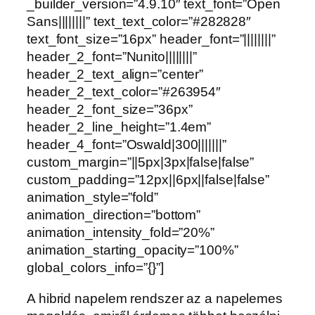
_builder_version=”4.9.10″ text_font=”Open
Sans||||||||” text_text_color=”#282828″
text_font_size=”16px” header_font=”||||||||”
header_2_font=”Nunito||||||||”
header_2_text_align=”center”
header_2_text_color=”#263954″
header_2_font_size=”36px”
header_2_line_height=”1.4em”
header_4_font=”Oswald|300|||||||”
custom_margin=”||5px|3px|false|false”
custom_padding=”12px||6px||false|false”
animation_style=”fold”
animation_direction=”bottom”
animation_intensity_fold=”20%”
animation_starting_opacity=”100%”
global_colors_info=”{}”]
A hibrid napelem rendszer az a napelemes