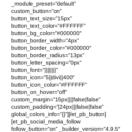
_module_preset=”default”
custom_button=”on”
button_text_size=”15px”
button_text_color=”#FFFFFF”
button_bg_color=”#000000″
button_border_width=”4px”
button_border_color=”#000000″
button_border_radius=”13px”
button_letter_spacing=”0px”
button_font=”||||||||”
button_icon=”5||divi||400″
button_icon_color=”#FFFFFF”
button_on_hover=”off”
custom_margin=”15px||||false|false”
custom_padding=”|24px|||false|false”
global_colors_info=”{}”][/et_pb_button]
[et_pb_social_media_follow
follow_button=”on” _builder_version=”4.9.5″