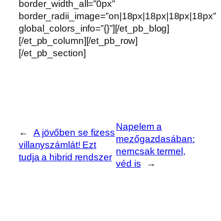
border_width_all=”0px”
border_radii_image=”on|18px|18px|18px|18px”
global_colors_info=”{}”][/et_pb_blog]
[/et_pb_column][/et_pb_row]
[/et_pb_section]
Napelem a
←
A jövőben se fizess
mezőgazdasában:
villanyszámlát! Ezt
nemcsak termel,
tudja a hibrid rendszer
véd is
→