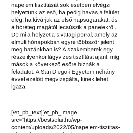
napelem tisztítását sok esetben elvégzi
helyettünk az eső, ha pedig havas a felület,
elég, ha kivárjuk az első napsugarakat, és
a hóréteg magától lecsúszik a panelekről.
De mi a helyzet a sivatagi porral, amely az
elmúlt hónapokban egyre többször jelent
meg hazánkban is? A szakemberek egy
része ilyenkor lágyvizes tisztítást ajánl, míg
mások a következő esőre bíznák a
feladatot. A San Diego-i Egyetem néhány
évvel ezelőtt megvizsgálta, kinek lehet
igaza.
[/et_pb_text][et_pb_image
src=”https://bestsolar.hu/wp-
content/uploads/2022/05/napelem-tisztitas-