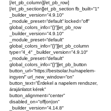
[/et_pb_column][/et_pb_row]
[/et_pb_section][et_pb_section fb_built=”1″
_builder_version=”4.9.10″
_module_preset=”default” locked=”off”
global_colors_info=”{}”][et_pb_row
_builder_version=”4.9.10″
_module_preset=”default”
global_colors_info=”{}”][et_pb_column
type=”4_4″ _builder_version=”4.9.10″
_module_preset=”default”
global_colors_info=”{}”][et_pb_button
button_url=”https://bestsolar.hu/napelem-
ingyen/” url_new_window=”on”
button_text=”Érdekel a napelem rendszer,
árajánlatot kérek”
button_alignment=”center”
disabled_on=”off|on|on”
_builder_version=”4.14.8″