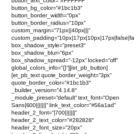
button_text_color=”#FFFFFF”
button_bg_color=”#1bc1b3″
button_border_width=”0px”
button_border_radius=”10px”
custom_margin=”71px||40px|||”
custom_padding=”10px|17px|10px|17px|false|fa
box_shadow_style=”preset3″
box_shadow_blur=”6px”
box_shadow_spread=”-12px” locked=”off”
global_colors_info=”{}”][/et_pb_button]
[et_pb_text quote_border_weight=”3px”
quote_border_color=”#1bc1b3″
_builder_version=”4.14.8″
_module_preset=”default” text_font=”Open
Sans|600|||||||” link_text_color=”#56a1ad”
header_2_font=”|700|||||||”
header_2_text_color=”#282828″
header_2_font_size=”20px”