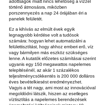
adottságok miatt nincs lehetőség a vízzel
történő átmosásra, miközben
porszennyezés a nap 24 órájában éri a
panelek felületét.
Ez a kihívás az elmúlt évek egyik
legnagyobb kérdése volt a tudósok
számára: hogyan lehet automatizálni a
felülettisztítást, hogy ahhoz emberi erő, víz
vagy bármilyen más eszköz szükséges
lenne. A kutatók előzetes számításai szerint
ugyanis egy 150 megawattos napelemes
telepítésénél, az akár 1 százalékos
teljesítménycsökkentés is 200 000 dolláros
éves bevételkiesést eredményezhet.
Vagyis a tét nagy, ami most az innovációval
megoldódni látszik, hiszen az esetleges
víztisztítás a napelemes berendezések