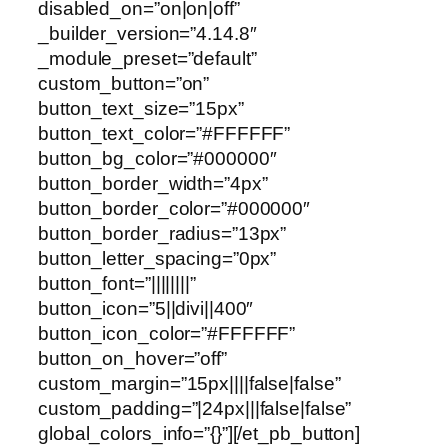
disabled_on=”on|on|off”
_builder_version=”4.14.8″
_module_preset=”default”
custom_button=”on”
button_text_size=”15px”
button_text_color=”#FFFFFF”
button_bg_color=”#000000″
button_border_width=”4px”
button_border_color=”#000000″
button_border_radius=”13px”
button_letter_spacing=”0px”
button_font=”||||||||”
button_icon=”5||divi||400″
button_icon_color=”#FFFFFF”
button_on_hover=”off”
custom_margin=”15px||||false|false”
custom_padding=”|24px|||false|false”
global_colors_info=”{}”][/et_pb_button]