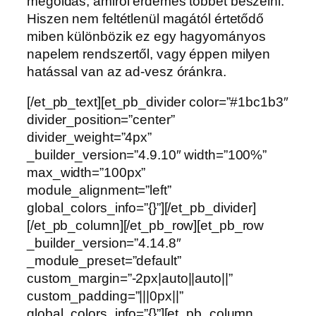
megoldás, amiről érdemes többet beszélni.
Hiszen nem feltétlenül magától értetődő
miben különbözik ez egy hagyományos
napelem rendszertől, vagy éppen milyen
hatással van az ad-vesz óránkra.
[/et_pb_text][et_pb_divider color=”#1bc1b3″
divider_position=”center”
divider_weight=”4px”
_builder_version=”4.9.10″ width=”100%”
max_width=”100px”
module_alignment=”left”
global_colors_info=”{}”][/et_pb_divider]
[/et_pb_column][/et_pb_row][et_pb_row
_builder_version=”4.14.8″
_module_preset=”default”
custom_margin=”-2px|auto||auto||”
custom_padding=”|||0px||”
global_colors_info=”{}”][et_pb_column